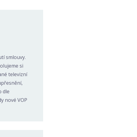
tí smlouvy.
volujeme si
né televizní
upřesnění,
o dle
kdy nové VOP