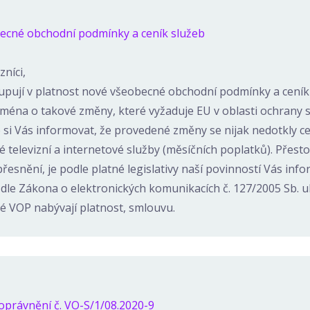
ecné obchodní podmínky a ceník služeb
níci,
tupují v platnost nové všeobecné obchodní podmínky a ceník
jména o takové změny, které vyžaduje EU v oblasti ochrany s
si Vás informovat, že provedené změny se nijak nedotkly c
 televizní a internetové služby (měsíčních poplatků). Přesto
řesnění, je podle platné legislativy naší povinností Vás info
dle Zákona o elektronických komunikacích č. 127/2005 Sb. u
vé VOP nabývají platnost, smlouvu.
právnění č. VO-S/1/08.2020-9