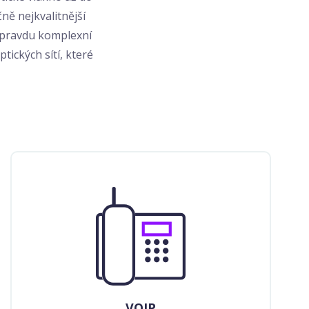
ně nejkvalitnější
opravdu komplexní
tických sítí, které
VOIP