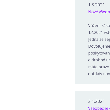
1.3.2021
Nové všeob
Vážení zákaz
1.4.2021 vs
Jedná se ze
Dovolujeme 
poskytované
o drobné up
máte právo 
dni, kdy no
2.1.2021
Všeobecné o