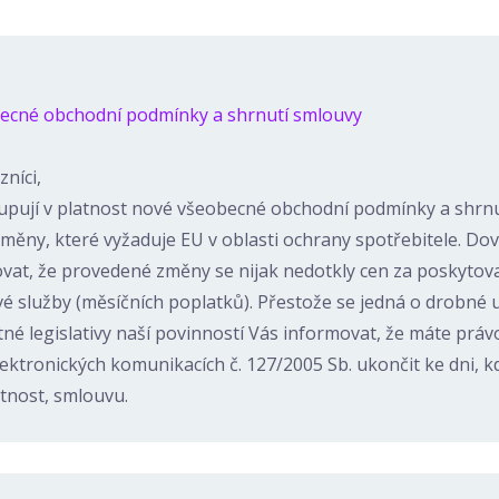
ecné obchodní podmínky a shrnutí smlouvy
níci,
tupují v platnost nové všeobecné obchodní podmínky a shrnu
změny, které vyžaduje EU v oblasti ochrany spotřebitele. Do
vat, že provedené změny se nijak nedotkly cen za poskytova
vé služby (měsíčních poplatků). Přestože se jedná o drobné 
tné legislativy naší povinností Vás informovat, že máte práv
ektronických komunikacích č. 127/2005 Sb. ukončit ke dni, 
atnost, smlouvu.