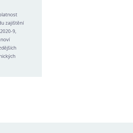
platnost
u zajištění
2020-9,
anoví
zdějších
nických