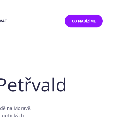
OVAT
CO NABÍZÍME
Petřvald
aldě na Moravě.
o optických