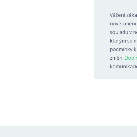
Vážení záka
nové změni 
souladu v 
kterým se m
podmínky k 
změn.
Dopl
komunikacíc