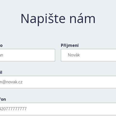
Napište nám
o
Příjmení
il
fon