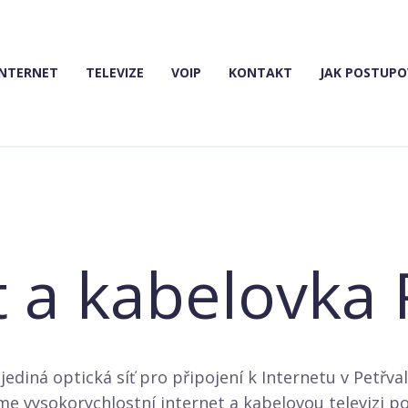
INTERNET
TELEVIZE
VOIP
KONTAKT
JAK POSTUP
t a kabelovka 
 jediná optická síť pro připojení k Internetu v Petřv
e vysokorychlostní internet a kabelovou televizi p