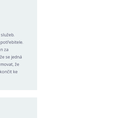
 služeb.
potřebitele.
en za
že se jedná
rmovat, že
končit ke