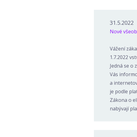
31.5.2022
Nové všeob
Vážení zákaz
1.7.2022 vs
Jedná se o 
Vás informo
a interneto
je podle pla
Zákona o el
nabývají pl